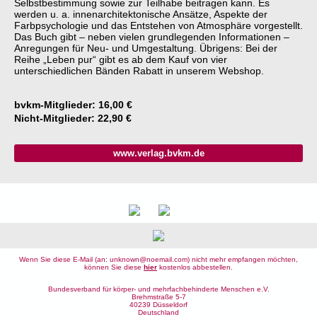
Selbstbestimmung sowie zur Teilhabe beitragen kann. Es
werden u. a. innenarchitektonische Ansätze, Aspekte der
Farbpsychologie und das Entstehen von Atmosphäre vorgestellt.
Das Buch gibt – neben vielen grundlegenden Informationen –
Anregungen für Neu- und Umgestaltung. Übrigens: Bei der
Reihe „Leben pur“ gibt es ab dem Kauf von vier
unterschiedlichen Bänden Rabatt in unserem Webshop.
bvkm-Mitglieder: 16,00 €
Nicht-Mitglieder: 22,90 €
www.verlag.bvkm.de
Wenn Sie diese E-Mail (an: unknown@noemail.com) nicht mehr empfangen möchten,
können Sie diese
hier
kostenlos abbestellen.
Bundesverband für körper- und mehrfachbehinderte Menschen e.V.
Brehmstraße 5-7
40239 Düsseldorf
Deutschland